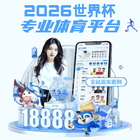
注册入口
隐私政策
一、引言
足彩网平台为用户提供便捷、实时的体育赛事内容，在保障服务
体验的同时，我们高度重视个人隐私保护。
二、信息收集范围
我们可能收集以下信息：