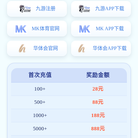
2026-04-05 15:08
85 次阅读
首页
/
体育报道
近日，法甲联赛的身价上涨榜单揭晓，维蒂尼亚和内
维斯以2000万的涨幅领跑榜单，成为各大转会市场关
注的焦点。与此同时，青木紧随其后，也表现出色。
这一现象不仅反映了球员个人能力的提升，更体现了
法甲联赛在国际足坛中的逐渐崛起。本文将从四个方
面对这一事件进行深入分析，包括球员表现、市场需
求、法甲发展以及未来展望等角度，为读者全面解读
这一身价上涨背后的深层原因。
1、球员表现与成长