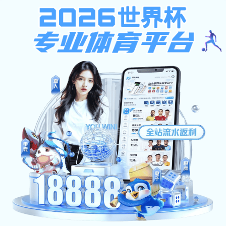
注册入口
全天更新 ·
足彩网
赛事实
时同步
无论您身在何处，
足彩网APP
为您带来高速、高
清、稳定的观赛体验。
下载客户端
网页端访问