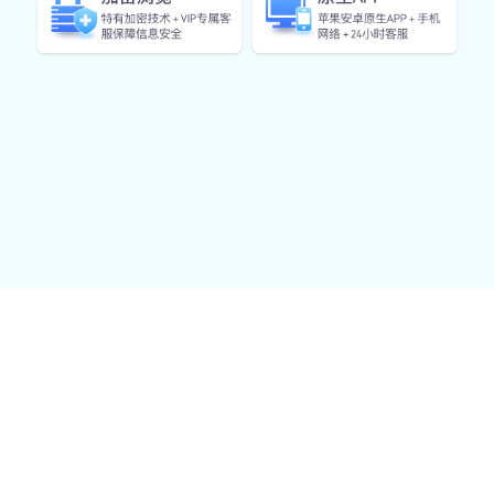
综上所述，这些年轻球员之所以能够实现身价的大幅
上涨，与他们自身在赛场上的出色表现密不可分。在
竞争激烈的法甲联赛中，他们用实际行动证明了自己
的价值，也为自己的职业生涯开辟了更大的空间。
2、市场需求与俱乐部策略
随着欧洲足球整体水平的发展，各家俱乐部对于优秀
年轻球员的追求愈发迫切。法甲作为一个充满潜力和
人才储备的联赛，自然成为众多顶级俱乐部眼中的“宝
藏”。维蒂尼亚与内维斯等人的出色表现正好契合了市
场对年轻才俊日益增长的需求，因此他们身价自然水
涨船高。
同时，各大俱乐部在引援策略上也愈加注重挖掘潜力
股，而不是仅仅依赖于已经成名的大牌球星。这样的