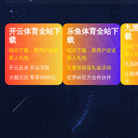
对球队士气的影响以
故事。
1、邓恩的
作为一名职业篮球运
步，使得他在篮下攻
己创造投篮机会。在
此外，邓恩在训练中
敏锐的判断力来决定
守，这也是他能在关
最后，邓恩还具备良
挥。这种心理优势让
间，包括这次令人惊