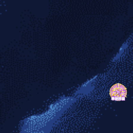
一种直接有效的方法，
行补扣，不仅可以抢回
响亮且精彩绝伦的补扣
团队凝聚力起到了积极
来的震撼感常常会让全
，对球迷而言，同样也
。而邓恩在阿门篮下那