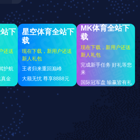
解这一精彩瞬间背后的
，加上灵活快速的脚
度轻松摆脱防守，为自
动天赋。
通过丰富的战术意识和
的位置进行进攻或防
环境而影响自己的发
造就了一系列精彩瞬