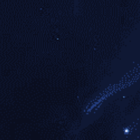
2、补扣的
补扣作为一种特殊且
可以迅速增加球队分
失去的分数，还能制
其次，成功的补扣可
往往能够激励队友，
作用，而邓恩此次强
最后，在观众眼中，
场观众为之欢呼，从
是难以忘怀的重要时
3、对球队
在团队运动中，士气