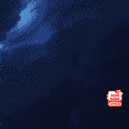
呼声此起彼伏，无形中
益，于是其他队员也纷
加出色，让人看到了团
自信心又会逐渐转化为
仅留存于赛季之内，更
恩那犀利无比的一记强
画面，并通过社交平台