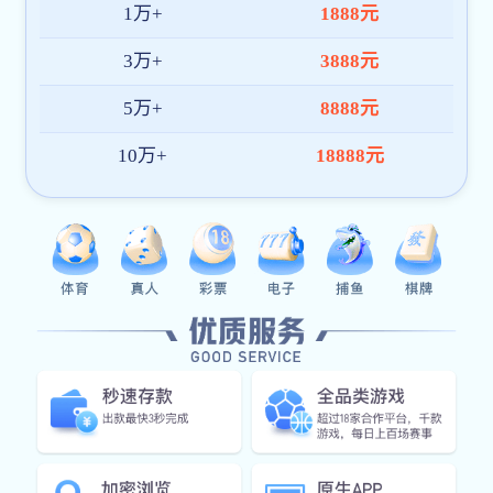
发展潜力，以期为读者提供更加全面的理解和分析。
1、卓越的得分能力
迪林厄姆在此次比赛中的得分能力无疑让人印象深
刻。他14投10中的命中率达到71.4%，这样的数据不
仅是优秀射手的标志，更是球队取胜的重要保障。他
每一次出手都显得十分果断，并且大多数投篮选择都
是经过合理判断后的结果，这显示出他良好的比赛阅
读能力。
尤其是在三分球方面，迪林厄姆更是展现了令人瞩目
的精准度。他全场三分球命中率为100%，这对于任何
一位职业球员来说都是极具挑战性的成就。这种三分
远投不仅能拉开场上空间，还能有效地打乱对方防守
策略，为队友创造更多进攻机会。