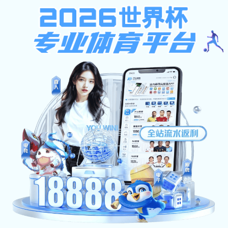
注册入口
全天更新 ·
足彩网
赛事实
时同步
无论您身在何处，
足彩网APP
为您带来高速、高
清、稳定的观赛体验。
下载客户端
网页端访问