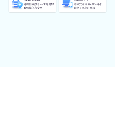
综上所述，菲利普蒂茨不仅是一名优秀的射手，更是
能够融入团队战术的重要球员。他在各项赛事中的稳
定发挥，将为美因茨提供更多进攻选择和战术灵活
性。
2、与球队战术体系契合
美因茨近年来一直致力于建立高效且灵活的战术体
系，而菲利普蒂茨恰好可以很好地融入这一体系。主
教练对于前锋的位置要求非常高，需要具备快速反应
和灵活跑位能力，以适应不同比赛节奏和对手防守策
略。作为一名经验丰富且适应性强的前锋，菲利普蒂
茨完全符合这些要求。
另外，美因茨在进攻端强调快速反击，这种打法需要