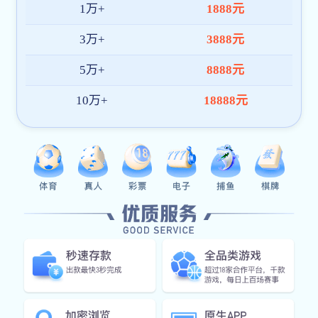
气的提升。
1、菲利普蒂茨个人表现分析
菲利普蒂茨在奥格斯堡期间展现出了不俗的进攻才
华，他以28岁的年龄正处于职业生涯的巅峰期。在过
去几个赛季中，他多次打破个人进球纪录，成为队内
的重要得分手。他不仅具备良好的门前嗅觉，还拥有
强大的身体素质与技术能力，使他能够在禁区内制造
威胁。
此外，菲利普蒂茨在与队友合作时也展现出了极佳的
配合意识。他擅长与中场球员进行默契配合，通过跑
位和传球打开防线，为自己和队友创造机会。这样全
面的能力使得他成为任何一支渴望提升攻击力球队所
追求的人选。