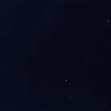
现了各个俱乐部积极应
些动态将进一步推动中
段。而各个俱乐部如何
国足球才能真正迎头赶
下一篇：
苏超常州队热身赛表现出色以4-1