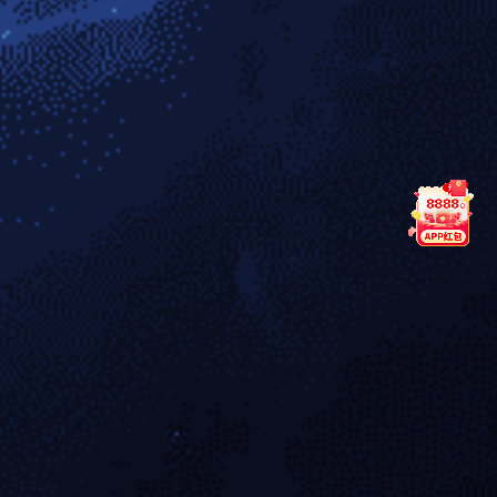
整个联赛都朝着更高水
态势。各大俱乐部为了
势表明，中国足球正在
更多具备潜质的人才。
不断提高。
带来了新的机遇与挑
破。