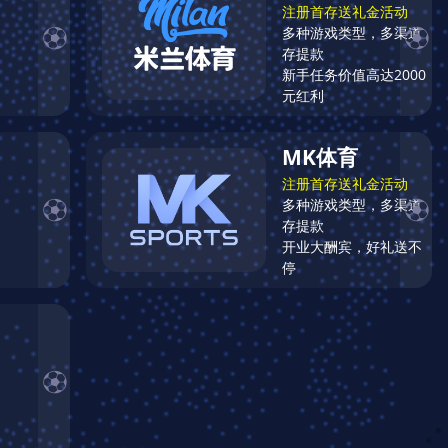
洋开顶薪合同
关法比奥续约、A席与
球队的重要一员，其续
新赛季阵容调整的决