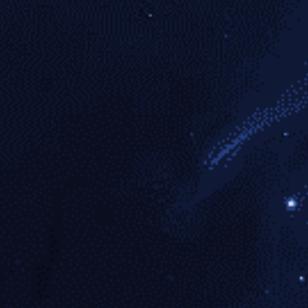
自身实力。
这场谈判不仅关乎A
益增强实力的时候，
未来发展的期待感，
然而，在谈判过程中
良好的沟通，以确保
3、海港为
周定洋以其出色表现
是为了留住核心人才
周定洋作为年轻球员
信念。这种投入不仅