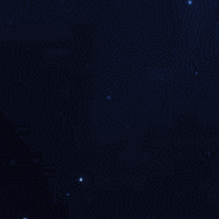
热榜精选
#1
#2
林葳在NCAA中逐渐找到自我
东契奇成
定位完全
体型臃
2026-05-02
推荐
2026-04
推荐网站